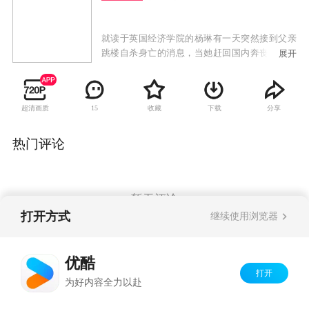
就读于英国经济学院的杨琳有一天突然接到父亲
跳楼自杀身亡的消息，当她赶回国内奔丧时，发
展开
现母亲李玉华也发疯了，更悲惨的是一笔巨额债
款正等着她来偿还。不相信父亲会自杀的杨琳隐
瞒真实身份，成功通过东祥海运公司招募。她怀
超清画质
收藏
下载
分享
15
疑父亲的死与公司董事长罗东祥有关，进入公司
暗中调查父亲生前与东祥海运公司之间的商务往
来机密数据，几次差点被人识破，但屡屡化险为
热门评论
夷。在这段期间，有两位男士江海洋和罗峥不约
而同爱上了杨琳，让她面临工作与爱情两难的困
境。
暂无评论
打开方式
继续使用浏览器
Copyright©
2026
优酷 youku.com
版权所有
优酷
京ICP备06050721号-1
打开
为好内容全力以赴