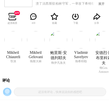
溃了法西斯驻柏林守军，一举攻下希特勒老巢柏
展开
林，取得了反法西斯卫国战争的最后胜利的故
事。 1941年，德军占领了炼钢工人伊凡洛夫
的故乡，掠走了他的爱人娜塔莎。曾经受过斯大
超清画质
收藏
下载
分享
439
林接见的伊凡洛夫参加了红军，走上了战场……
Mikheil
Mikheil
Vladimir
鲍里斯·安
安德烈·
Chiaureli
Gelovani
Savelyev
德列耶夫
布里科
导演
饰斯大林
饰希特勒
夫
饰伊凡洛夫
饰Gen.
Antonov