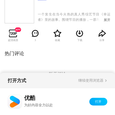
一个发生在当今火热的真人秀综艺节目《幸运
者》里的故事。围绕节目的播放，一群与节目相
展开
关联的年轻人在现实世界和虚拟世界交织的时空
中面临情感挣扎和人生奋斗，从而演绎出了一段
真情错位和缠绵叵测的爱情故事。我们的主人公
超清画质
收藏
下载
分享
3
是处在尴尬年龄的25岁的拉丁舞教师戴雨桐，她
和游戏软件设计师赵有友是一对即将登记结婚的
恋人。他们本来可以平静地结婚、生子，如果没
热门评论
有这档《幸运者》节目的话。戴雨桐在《幸运
者》的电视真人秀节目里看见了一个月前意外邂
逅的江海滨，也看到了预告花絮中自己的镜头。
这个突如其来的电视节目改变了他们的生活和命
暂无评论
运，发生了连锁反应，首先直接影响了她和赵有
打开方式
继续使用浏览器
友的婚期，戴雨桐一方面对赵有友感到非常愧
疚，同时自己也觉得茫然困惑。赵有友表现平
Copyright©
2026
优酷 youku.com
版权所有
静，暗自发誓要调查这件事……
优酷
京ICP备06050721号-1
打开
为好内容全力以赴