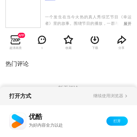
一个发生在当今火热的真人秀综艺节目《幸运
者》里的故事。围绕节目的播放，一群与节目相
展开
关联的年轻人在现实世界和虚拟世界交织的时空
中面临情感挣扎和人生奋斗，从而演绎出了一段
真情错位和缠绵叵测的爱情故事。我们的主人公
超清画质
收藏
下载
分享
1
是处在尴尬年龄的25岁的拉丁舞教师戴雨桐，她
和游戏软件设计师赵有友是一对即将登记结婚的
恋人。他们本来可以平静地结婚、生子，如果没
热门评论
有这档《幸运者》节目的话。戴雨桐在《幸运
者》的电视真人秀节目里看见了一个月前意外邂
逅的江海滨，也看到了预告花絮中自己的镜头。
这个突如其来的电视节目改变了他们的生活和命
暂无评论
运，发生了连锁反应，首先直接影响了她和赵有
打开方式
继续使用浏览器
友的婚期，戴雨桐一方面对赵有友感到非常愧
疚，同时自己也觉得茫然困惑。赵有友表现平
Copyright©
2026
优酷 youku.com
版权所有
静，暗自发誓要调查这件事……
优酷
京ICP备06050721号-1
打开
为好内容全力以赴