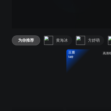
为你推荐
黄海冰
方妤萌
豆瓣
高清
7.6分