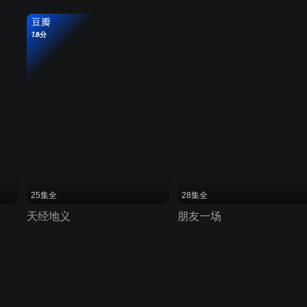
豆瓣
7.8分
25集全
28集全
天经地义
朋友一场