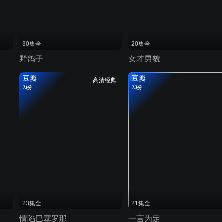
30集全
20集全
野鸽子
女才男貌
豆瓣
豆瓣
高清经典
7.1分
7.3分
23集全
21集全
情陷巴塞罗那
一言为定