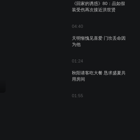
《回家的诱惑》80：品如假
装受伤再次接近洪世贤
04:40
天明惭愧见喜爱 门坎丢命因
为他
01:24
秋阳请客吃大餐 恳求盛夏共
用房间
01:55
金凤指责谷门墩，内心仇恨
预告
拒绝帮助
01:24