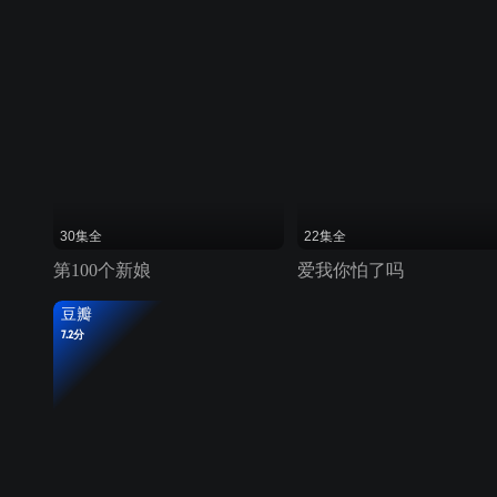
30集全
22集全
第100个新娘
爱我你怕了吗
豆瓣
7.2分