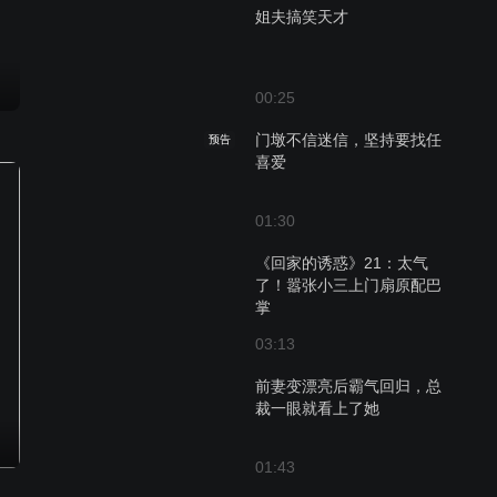
姐夫搞笑天才
00:25
门墩不信迷信，坚持要找任
预告
喜爱
01:30
《回家的诱惑》21：太气
了！嚣张小三上门扇原配巴
掌
03:13
前妻变漂亮后霸气回归，总
裁一眼就看上了她
01:43