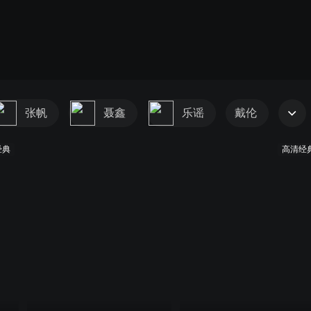
张帆
聂鑫
乐谣
戴伦
经典
高清经