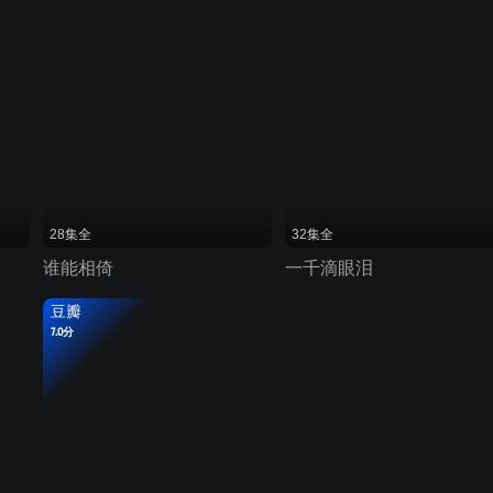
28集全
32集全
谁能相倚
一千滴眼泪
豆瓣
7.0分