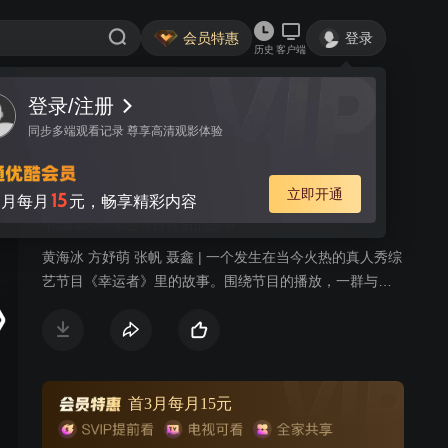
会员特惠
登录
历史
客户端
登录/注册
视频
讨论
同步多端观看记录 尊享高清观影体验
有你才快乐
简介
立即开通
15
月每月
元，畅享精彩内容
中国/2006/综艺节目背后的故事
黄海冰 方妤萌 张帆 聂鑫 | 一个发生在当今火热的真人秀综
艺节目《幸运者》里的故事。围绕节目的播放，一群与节
目相关联的年轻人在现实世界和虚拟世界交织的时空中面
临情感挣扎和人生奋斗，从而演绎出了一段真情错位和缠
绵叵测的爱情故事。我们的主人公是处在尴尬年龄的25岁
的拉丁舞教师戴雨桐，她和游戏软件设计师赵有友是一对
即将登记结婚的恋人。他们本来可以平静地结婚、生子，
首3月每月15元
如果没有这档《幸运者》节目的话。戴雨桐在《幸运者》