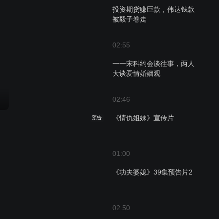
投资期货赚巨款，伟达钱款
被毅子卷走
02:55
一一宋科约会谈往事，两人
大谈爱情婚姻观
02:46
《情仇姐妹》宣传片
预告
01:00
《功夫婆媳》39集预告片2
02:50