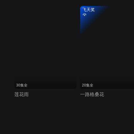
飞天奖
30集全
20集全
莲花雨
一路格桑花