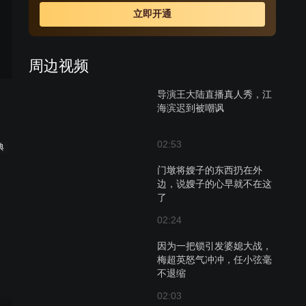
的电视真人秀节目里看见了一个月前意外邂逅的江海滨，
立即开通
也看到了预告花絮中自己的镜头。这个突如其来的电视节
目改变了他们的生活和命运，发生了连锁反应，首先直接
影响了她和赵有友的婚期，戴雨桐一方面对赵有友感到非
周边视频
常愧疚，同时自己也觉得茫然困惑。赵有友表现平静，暗
自发誓要调查这件事……
导演王大陆直播真人秀，江
海滨迟到被嘲讽
02:53
典
门墩将嫂子的东西扔在外
边，说嫂子的心早就不在这
了
02:24
因为一把锁引发婆媳大战，
梅超英怒气冲冲，任小弦毫
不退缩
02:03