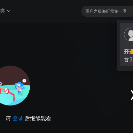
类
3
首
因，请
登录
后继续观看