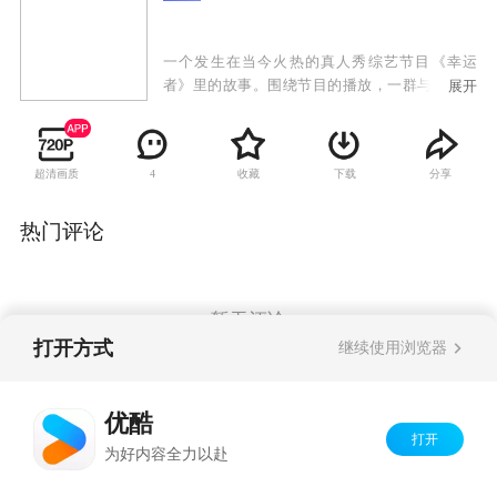
一个发生在当今火热的真人秀综艺节目《幸运
者》里的故事。围绕节目的播放，一群与节目相
展开
关联的年轻人在现实世界和虚拟世界交织的时空
中面临情感挣扎和人生奋斗，从而演绎出了一段
真情错位和缠绵叵测的爱情故事。我们的主人公
超清画质
收藏
下载
分享
4
是处在尴尬年龄的25岁的拉丁舞教师戴雨桐，她
和游戏软件设计师赵有友是一对即将登记结婚的
恋人。他们本来可以平静地结婚、生子，如果没
热门评论
有这档《幸运者》节目的话。戴雨桐在《幸运
者》的电视真人秀节目里看见了一个月前意外邂
逅的江海滨，也看到了预告花絮中自己的镜头。
这个突如其来的电视节目改变了他们的生活和命
暂无评论
运，发生了连锁反应，首先直接影响了她和赵有
打开方式
继续使用浏览器
友的婚期，戴雨桐一方面对赵有友感到非常愧
疚，同时自己也觉得茫然困惑。赵有友表现平
Copyright©
2026
优酷 youku.com
版权所有
静，暗自发誓要调查这件事……
优酷
京ICP备06050721号-1
打开
为好内容全力以赴