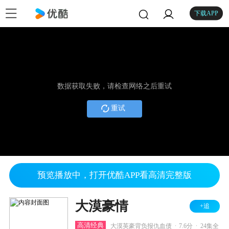
下载APP
数据获取失败，请检查网络之后重试
重试
预览播放中，打开优酷APP看高清完整版
大漠豪情
+追
.
.
高清经典
大漠英豪背负报仇血债
7.6分
24集全