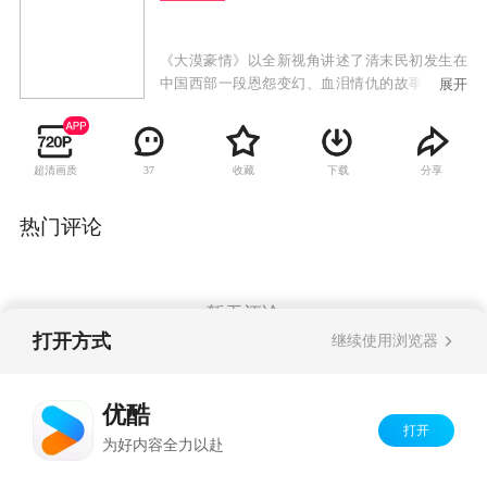
《大漠豪情》以全新视角讲述了清末民初发生在
中国西部一段恩怨变幻、血泪情仇的故事，该剧
展开
一改以往中国“西部片”惯用深沉、迟缓及单调的
节奏，情节紧凑扣人心弦。
超清画质
收藏
下载
分享
37
热门评论
暂无评论
打开方式
继续使用浏览器
Copyright©
2026
优酷 youku.com
版权所有
优酷
京ICP备06050721号-1
打开
为好内容全力以赴