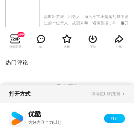
乱世出英雄，出奇人，而吕不韦正是这乱世中诞
生的一位奇人。战国末年，诸侯割据，年轻商人
展开
吕不韦游历诸国，来到了民风开放的赵国邯郸
城。在这里正在举行一场惊世骇俗的拍卖会，由
于当时商人的身份十分低下，哪怕自己坐拥百
超清画质
收藏
下载
分享
91
万，也不能得到民众的真正认可。吕不韦在此，
先是买下了孤女芸姜，然后花天价拍下了号称周
天子镇国之宝的夜明珠，可这其实是吕不韦精心
热门评论
安排的骗局。因此闻名的吕不韦得到邯郸城的舞
姬夏莲的另眼相看，而夏莲则捕获了吕不韦的
心。费劲一番力气，吕不韦最后得到了夏莲，把
其改名为赵姬。野性颇大的吕不韦不甘于只做一
暂无评论
个商人，他的目标是一个国家，巧妙的布局就此
打开方式
继续使用浏览器
拉开，吕不韦的传奇故事才刚刚开始。
Copyright©
2026
优酷 youku.com
版权所有
优酷
京ICP备06050721号-1
打开
为好内容全力以赴