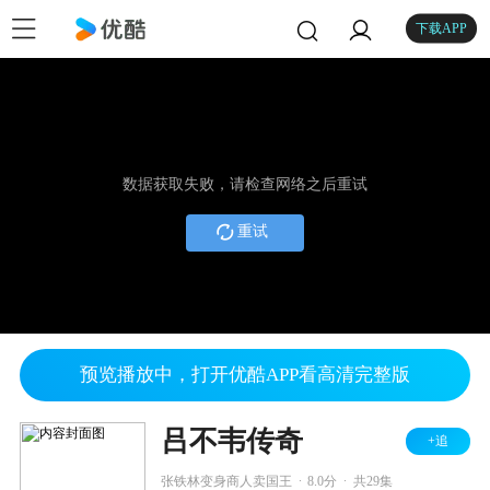
下载APP
数据获取失败，请检查网络之后重试
重试
预览播放中，打开优酷APP看高清完整版
吕不韦传奇
+追
.
.
张铁林变身商人卖国王
8.0分
共29集