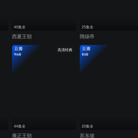
40集全
25集全
西夏王朝
隋炀帝
豆瓣
豆瓣
高清经典
9.4分
8.1分
44集全
20集全
雍正王朝
苏东坡