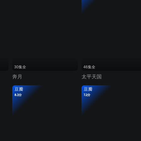
30集全
46集全
奔月
太平天国
豆瓣
豆瓣
8.3分
7.2分