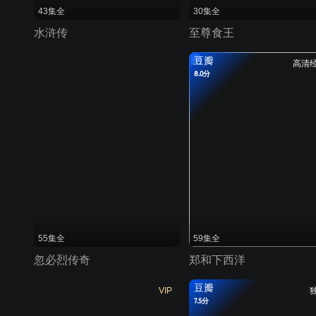
43集全
30集全
水浒传
至尊食王
豆瓣
高清
8.0分
55集全
59集全
忽必烈传奇
郑和下西洋
豆瓣
VIP
7.5分