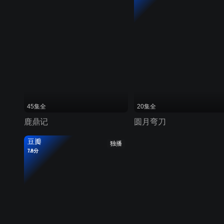
45集全
20集全
鹿鼎记
圆月弯刀
豆瓣
独播
7.8分