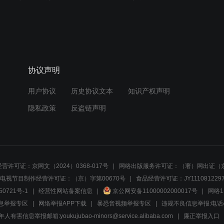
协议声明
用户协议
历史协议文本
知识产权声明
隐私政策
反盗链声明
营许可证：京网文（2024）0368-017号
网络出版服务许可证：（署）网出证（京
电视节目制作经营许可证：（京）字第00670号
食品经营许可证：JY1110812297
50721号-1
经营性网站备案信息
京公网安备11000002000017号
网络1
息举报专区
网络举报APP下载
暴恐音视频举报专区
违规不良信息举报:电话40081
人有害信息举报邮箱:youkujubao-minors@service.alibaba.com
廉正举报入口