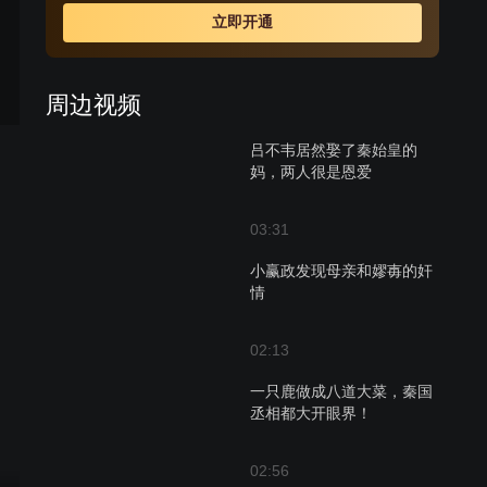
的另眼相看，而夏莲则捕获了吕不韦的心。费劲一番力
立即开通
气，吕不韦最后得到了夏莲，把其改名为赵姬。野性颇大
的吕不韦不甘于只做一个商人，他的目标是一个国家，巧
妙的布局就此拉开，吕不韦的传奇故事才刚刚开始。
周边视频
吕不韦居然娶了秦始皇的
妈，两人很是恩爱
03:31
小赢政发现母亲和嫪毐的奸
情
02:13
一只鹿做成八道大菜，秦国
丞相都大开眼界！
02:56