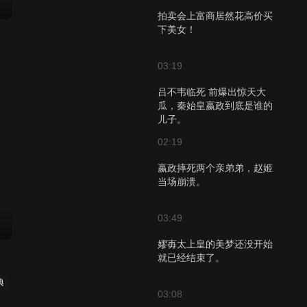
拍卖会上富商居然花高价买
下美女！
03:19
吕不韦临死 前爆出惊天大
瓜，秦始皇嬴政到底是谁的
儿子。
02:19
嬴政摔死两个亲弟弟，赵姬
当场崩溃。
03:49
嫪毐太上皇的美梦还没开始
就已经结束了。
典
03:08