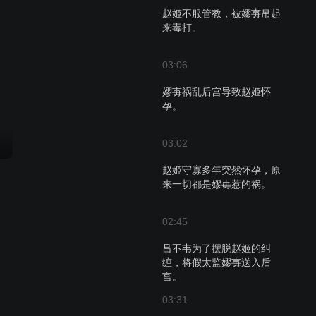
赵姬不服管教，被嫪毐吊起
来毒打。
03:06
嫪毐祸乱后宫导致赵姬怀
孕。
03:02
赵姬守寡多年突然怀孕，原
来一切都是嫪毐惹的祸。
02:45
吕不韦为了摆脱赵姬的纠
缠，将假太监嫪毐送入后
宫。
03:31