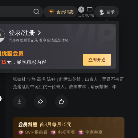
会员特惠
登录
历史
客户端
登录/注册
视频
讨论
98
同步多端观看记录 尊享高清观影体验
吕不韦传奇
简介
立即开通
15
月
元，畅享精彩内容
205
古装
传记
张铁林 宁静 高虎 陈好 | 乱世出英雄，出奇人，而吕不韦正
是这乱世中诞生的一位奇人。战国末年，诸侯割据，年轻
商人吕不韦游历诸国，来到了民风开放的赵国邯郸城。在
这里正在举行一场惊世骇俗的拍卖会，由于当时商人的身
份十分低下，哪怕自己坐拥百万，也不能得到民众的真正
认可。吕不韦在此，先是买下了孤女芸姜，然后花天价拍
下了号称周天子镇国之宝的夜明珠，可这其实是吕不韦精
首3月每月15元
心安排的骗局。因此闻名的吕不韦得到邯郸城的舞姬夏莲