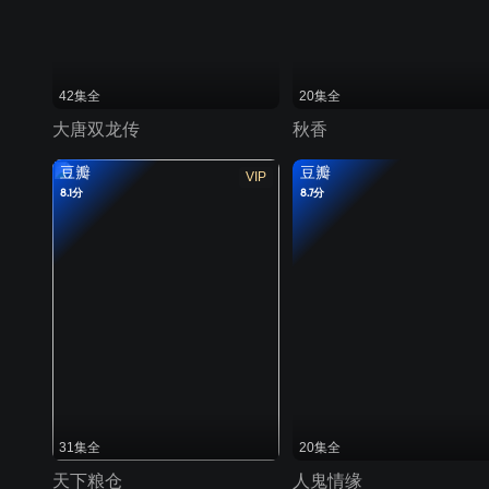
42集全
20集全
大唐双龙传
秋香
豆瓣
豆瓣
VIP
8.1分
8.7分
31集全
20集全
天下粮仓
人鬼情缘