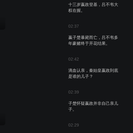
十三岁嬴政登基，吕不韦大
权在握。
02:37
嬴子楚暴毙而亡，吕不韦多
年豪赌终于开花结果。
02:42
滴血认亲，秦始皇嬴政到底
是谁的儿子？
02:39
子楚怀疑嬴政并非自己亲儿
子。
02:29