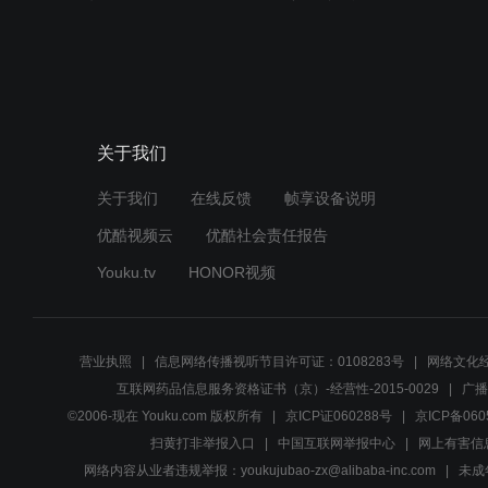
关于我们
关于我们
在线反馈
帧享设备说明
优酷视频云
优酷社会责任报告
Youku.tv
HONOR视频
营业执照
信息网络传播视听节目许可证：0108283号
网络文化经
互联网药品信息服务资格证书（京）-经营性-2015-0029
广播
©2006-现在 Youku.com 版权所有
京ICP证060288号
京ICP备060
扫黄打非举报入口
中国互联网举报中心
网上有害信
网络内容从业者违规举报：youkujubao-zx@alibaba-inc.com
未成年