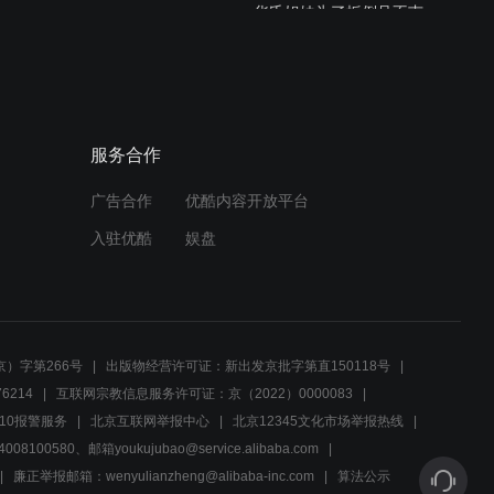
华氏姐妹为了扳倒吕不韦，
深挖赵姬黑历史。
02:58
吕不韦和赵姬久别重逢，为
服务合作
了掩人耳目给嬴政当老师。
广告合作
优酷内容开放平台
02:58
入驻优酷
娱盘
年轻时候的宁静真的是美的
不可方物。
02:48
）字第266号
出版物经营许可证：新出发京批字第直150118号
赢柱三天体验卡到期，吕不
6214
互联网宗教信息服务许可证：京（2022）0000083
韦多年豪赌终于开花结果。
10报警服务
北京互联网举报中心
北京12345文化市场举报热线
00580、邮箱youkujubao@service.alibaba.com
03:05
廉正举报邮箱：wenyulianzheng@alibaba-inc.com
算法公示