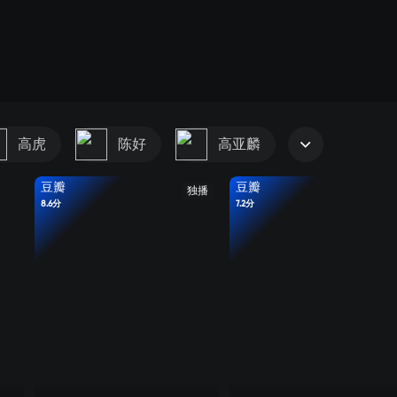
高虎
陈好
高亚麟
豆瓣
豆瓣
独播
8.6分
7.2分