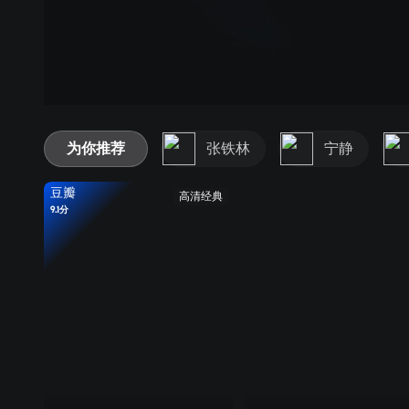
为你推荐
张铁林
宁静
豆瓣
高清经典
9.1分