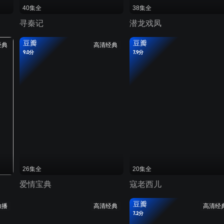
40集全
38集全
寻秦记
潜龙戏凤
豆瓣
豆瓣
经典
高清经典
9.0分
7.9分
26集全
20集全
爱情宝典
寇老西儿
豆瓣
独播
高清经典
高清经
7.2分