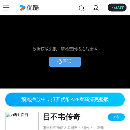
下载APP
数据获取失败，请检查网络之后重试
重试
预览播放中，打开优酷APP看高清完整版
吕不韦传奇
+追
.
.
张铁林变身商人卖国王
8.0分
共29集