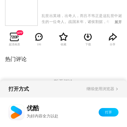
乱世出英雄，出奇人，而吕不韦正是这乱世中诞
生的一位奇人。战国末年，诸侯割据，年轻商人
展开
吕不韦游历诸国，来到了民风开放的赵国邯郸
城。在这里正在举行一场惊世骇俗的拍卖会，由
于当时商人的身份十分低下，哪怕自己坐拥百
超清画质
收藏
下载
分享
106
万，也不能得到民众的真正认可。吕不韦在此，
先是买下了孤女芸姜，然后花天价拍下了号称周
天子镇国之宝的夜明珠，可这其实是吕不韦精心
热门评论
安排的骗局。因此闻名的吕不韦得到邯郸城的舞
姬夏莲的另眼相看，而夏莲则捕获了吕不韦的
心。费劲一番力气，吕不韦最后得到了夏莲，把
其改名为赵姬。野性颇大的吕不韦不甘于只做一
暂无评论
个商人，他的目标是一个国家，巧妙的布局就此
打开方式
继续使用浏览器
拉开，吕不韦的传奇故事才刚刚开始。
Copyright©
2026
优酷 youku.com
版权所有
优酷
京ICP备06050721号-1
打开
为好内容全力以赴