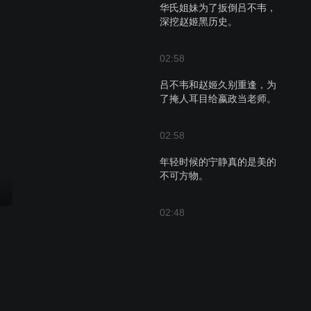
华氏姐妹为了扳倒吕不韦，
深挖赵姬黑历史。
02:58
吕不韦和赵姬久别重逢，为
了掩人耳目给嬴政当老师。
02:58
年轻时候的宁静真的是美的
不可方物。
02:48
赢柱三天体验卡到期，吕不
韦多年豪赌终于开花结果。
03:05