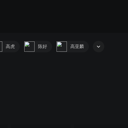
高虎
陈好
高亚麟