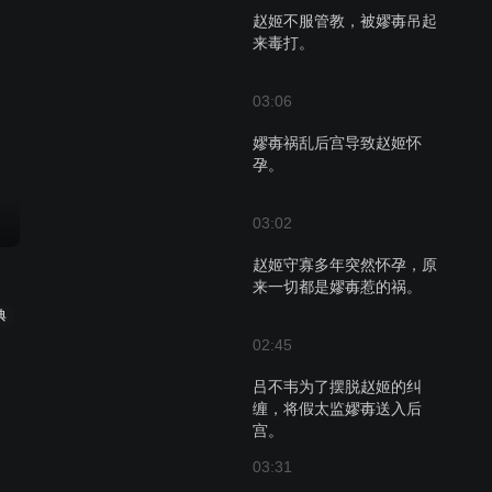
赵姬不服管教，被嫪毐吊起
来毒打。
03:06
嫪毐祸乱后宫导致赵姬怀
孕。
03:02
赵姬守寡多年突然怀孕，原
来一切都是嫪毐惹的祸。
典
02:45
吕不韦为了摆脱赵姬的纠
缠，将假太监嫪毐送入后
宫。
03:31