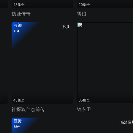
48集全
20集全
钱塘传奇
雪娘
豆瓣
独播
7.1分
45集全
35集全
神探狄仁杰前传
锦衣卫
豆瓣
高清经
7.9分