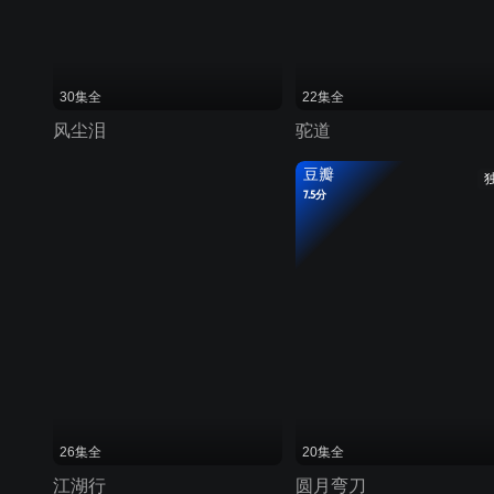
30集全
22集全
风尘泪
驼道
豆瓣
7.5分
26集全
20集全
江湖行
圆月弯刀