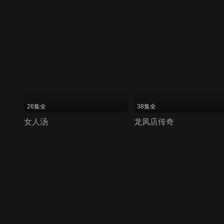
26集全
38集全
女人汤
龙凤店传奇