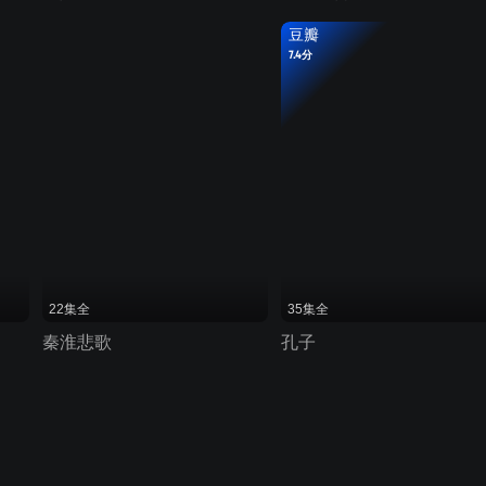
豆瓣
7.4分
22集全
35集全
秦淮悲歌
孔子