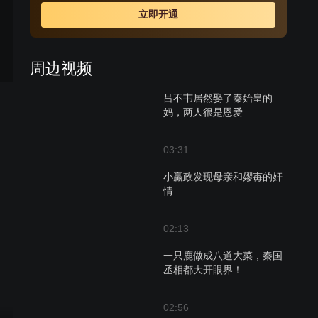
的另眼相看，而夏莲则捕获了吕不韦的心。费劲一番力
立即开通
气，吕不韦最后得到了夏莲，把其改名为赵姬。野性颇大
的吕不韦不甘于只做一个商人，他的目标是一个国家，巧
妙的布局就此拉开，吕不韦的传奇故事才刚刚开始。
周边视频
吕不韦居然娶了秦始皇的
妈，两人很是恩爱
03:31
小赢政发现母亲和嫪毐的奸
情
02:13
一只鹿做成八道大菜，秦国
丞相都大开眼界！
02:56