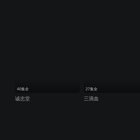
40集全
27集全
诚忠堂
三滴血