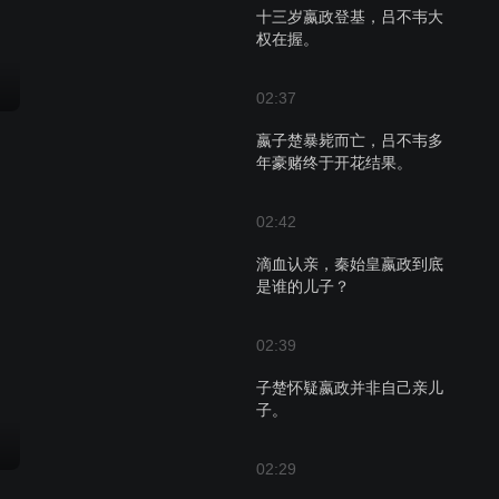
十三岁嬴政登基，吕不韦大
权在握。
02:37
嬴子楚暴毙而亡，吕不韦多
年豪赌终于开花结果。
02:42
滴血认亲，秦始皇嬴政到底
是谁的儿子？
02:39
子楚怀疑嬴政并非自己亲儿
子。
02:29