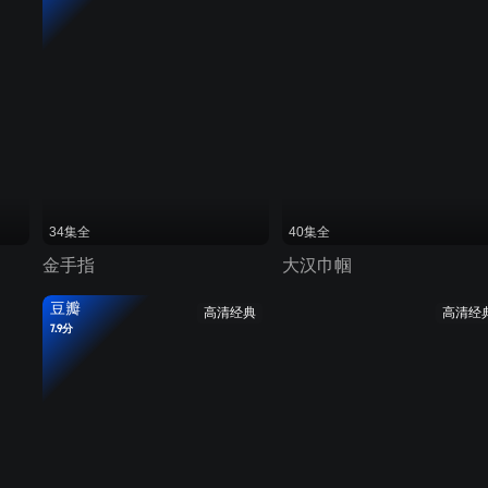
34集全
40集全
金手指
大汉巾帼
豆瓣
高清经典
高清经
7.9分