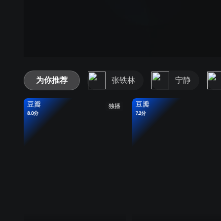
为你推荐
张铁林
宁静
豆瓣
豆瓣
独播
8.0分
7.2分