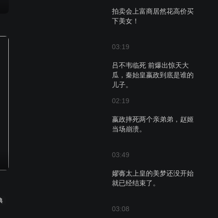
拍卖会上富商居然花高价买
下美女！
03:19
吕不韦临死 前爆出惊天大
瓜，秦始皇嬴政到底是谁的
儿子。
02:19
嬴政摔死两个亲弟弟，赵姬
当场崩溃。
03:49
嫪毐太上皇的美梦还没开始
就已经结束了。
典
03:08