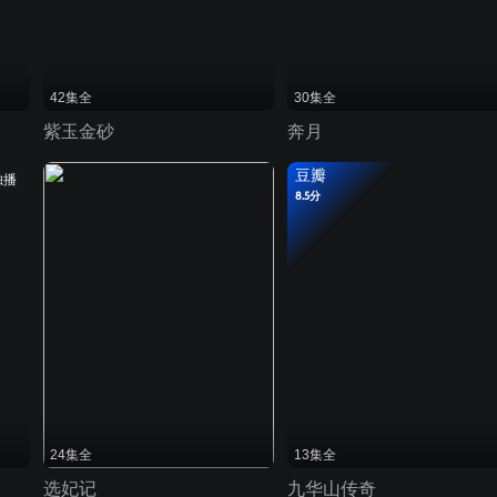
42集全
30集全
紫玉金砂
奔月
豆瓣
独播
8.5分
24集全
13集全
选妃记
九华山传奇