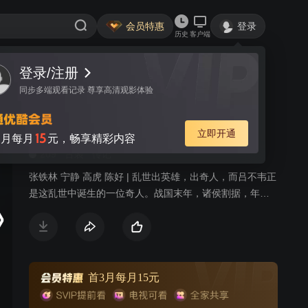
会员特惠
登录
历史
客户端
登录/注册
视频
讨论
57
同步多端观看记录 尊享高清观影体验
吕不韦传奇
简介
立即开通
15
月每月
元，畅享精彩内容
209
古装
传记
张铁林 宁静 高虎 陈好 | 乱世出英雄，出奇人，而吕不韦正
是这乱世中诞生的一位奇人。战国末年，诸侯割据，年轻
商人吕不韦游历诸国，来到了民风开放的赵国邯郸城。在
这里正在举行一场惊世骇俗的拍卖会，由于当时商人的身
份十分低下，哪怕自己坐拥百万，也不能得到民众的真正
认可。吕不韦在此，先是买下了孤女芸姜，然后花天价拍
下了号称周天子镇国之宝的夜明珠，可这其实是吕不韦精
首3月每月15元
心安排的骗局。因此闻名的吕不韦得到邯郸城的舞姬夏莲