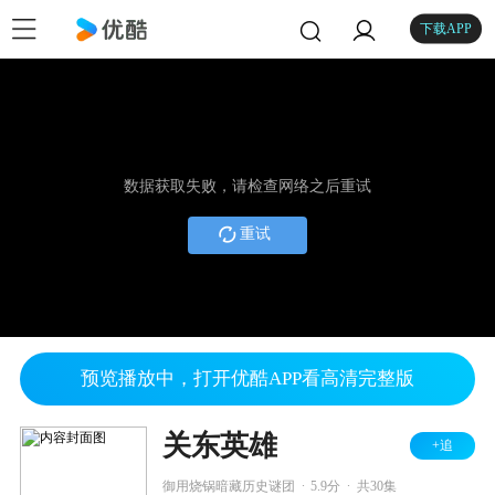
下载APP
数据获取失败，请检查网络之后重试
重试
预览播放中，打开优酷APP看高清完整版
关东英雄
+追
.
.
御用烧锅暗藏历史谜团
5.9分
共30集