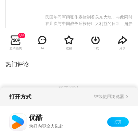
民国年间军阀张作霖控制着关东大地，与此同时
在几次与中国战争后获得巨大利益的日本更是对
展开
中国的关东地区虎视眈眈，派出了以川岛芳子为
首的先遣间谍团进入东北。
超清画质
收藏
下载
分享
14
热门评论
暂无评论
打开方式
继续使用浏览器
Copyright©
2026
优酷 youku.com
版权所有
优酷
京ICP备06050721号-1
打开
为好内容全力以赴