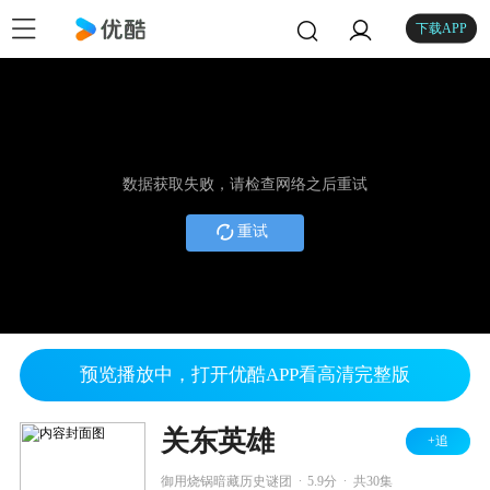
下载APP
数据获取失败，请检查网络之后重试
重试
预览播放中，打开优酷APP看高清完整版
关东英雄
+追
.
.
御用烧锅暗藏历史谜团
5.9分
共30集