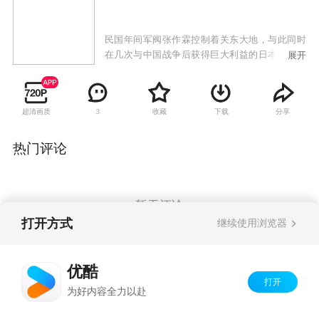
民国年间军阀张作霖控制着关东大地，与此同时
在几次与中国战争后获得巨大利益的日本更是对
展开
中国的关东地区虎视眈眈，派出了以川岛芳子为
首的先遣间谍团进入东北。
超清画质
收藏
下载
分享
3
热门评论
暂无评论
打开方式
继续使用浏览器
Copyright©
2026
优酷 youku.com
版权所有
优酷
京ICP备06050721号-1
打开
为好内容全力以赴