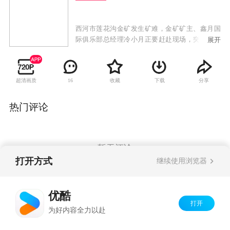
西河市莲花沟金矿发生矿难，金矿矿主、鑫月国
际俱乐部总经理冷小月正要赶赴现场，突然接到
展开
由虹影艺廊女老板柳风影转达的一个幕后人物的
指令。之后冷将此令转达给黄金公司经理金玉
良，金又转达给金把头崔天宝。于是一场特大矿
超清画质
收藏
下载
分享
16
难变成了一个只伤无亡的一般事故……一次特大
的矿难，却被掩盖成无伤亡的事故。大量农民的
失踪，引起了有关部门的重视。当对案件展开调
热门评论
查的时候，一桩桩离奇的事情发生了。调查人员
惨遭绑架，证人突然意外伤亡。一团黑雾弥漫着
案情的进展，一双无形的手控制着一切，究竟谁
是真正的幕后黑手？案情慢慢深入，与之牵连的
暂无评论
人越来越多，围绕的疑点也越来越多。究竟该不
打开方式
继续使用浏览器
该相信身边最亲信的人？夫妻，母子，父女本该
为最亲密的关系，却在这侦破过程中，上演一场
Copyright©
2026
优酷 youku.com
版权所有
场人间悲剧。
优酷
京ICP备06050721号-1
打开
为好内容全力以赴