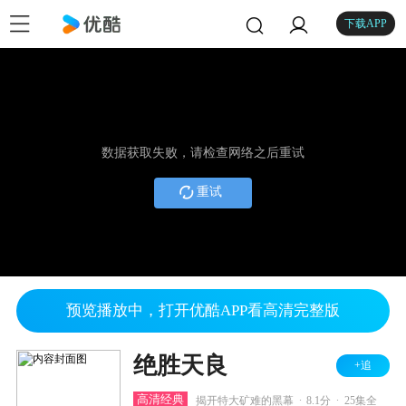
下载APP
数据获取失败，请检查网络之后重试
重试
预览播放中，打开优酷APP看高清完整版
绝胜天良
+追
.
.
高清经典
揭开特大矿难的黑幕
8.1分
25集全