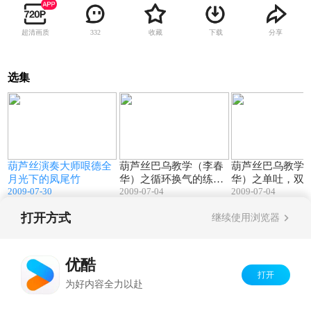
超清画质
收藏
下载
分享
332
选集
04:22
02:49
葫芦丝演奏大师哏德全
葫芦丝巴乌教学（李春
葫芦丝巴乌教学
月光下的凤尾竹
华）之循环换气的练习
华）之单吐，双
2009-07-30
2009-07-04
2009-07-04
及运用
吐的练习及运用
打开方式
继续使用浏览器
Copyright©
2026
优酷 youku.com
版权所有
京ICP备06050721号-1
优酷
打开
为好内容全力以赴