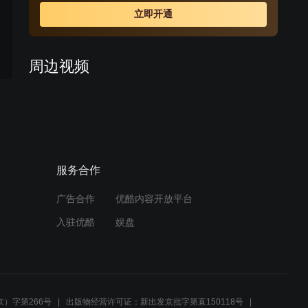
怕商小渔回来后威胁自己的地位表面支持夏荷，暗地里却
立即开通
在破坏。一年后，曾经身受重伤的自由搏击运动员秦子威
身体康复报名参加了电视擂台赛的选拔，想要重新开始打
拳，良好的愿望却遭到未婚妻翡翠强烈反对。
周边视频
我的傻白甜老婆电视剧|嘉南
传婚后戏甜掉牙
00:18
服务合作
我的傻老婆：张默可惜了
广告合作
优酷内容开放平台
00:32
入驻优酷
娱盘
《乡村爱情小夜曲》幕后揭
秘
02:20
）字第266号
出版物经营许可证：新出发京批字第直150118号