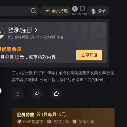
会员特惠
登录
历史
客户端
登录/注册
视频
讨论
6
同步多端观看记录 尊享高清观影体验
我的傻老婆
简介
立即开通
15
月每月
元，畅享精彩内容
爱情
都市
丁小雄 张默 田子田 傅淼 | 东海长泰集团董事长商长泰发现
妻弟夏文涛挪用公司巨款，就在他要追查下去的时候，被
夏文涛和助手曹跃设计谋害，其独生女商小渔觉得父亲死
因有疑，想要追查时也被设计突发车祸，重伤导致昏迷。
商小渔苏醒后，失去记忆心智水平只有7岁，在医院治疗
时，又突然失踪。夏文涛作为商小渔的法定代理人接管了
长泰集团。夏文涛的女儿夏荷不知道父亲阴谋，出于姐妹
首3月每月15元
情深决意放弃出国留学的机会一心要找回商小渔，夏文涛