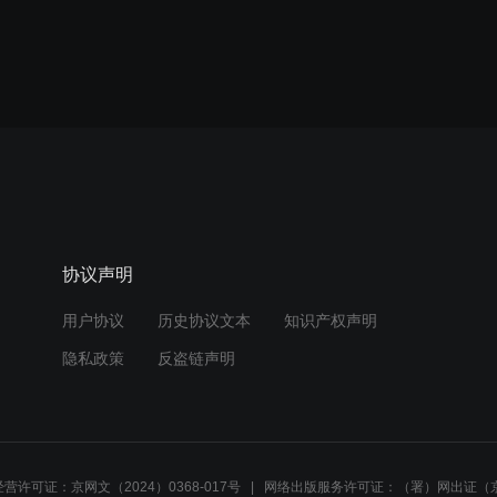
协议声明
用户协议
历史协议文本
知识产权声明
隐私政策
反盗链声明
营许可证：京网文（2024）0368-017号
网络出版服务许可证：（署）网出证（京