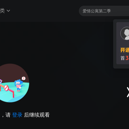
类
3
首
因，请
登录
后继续观看