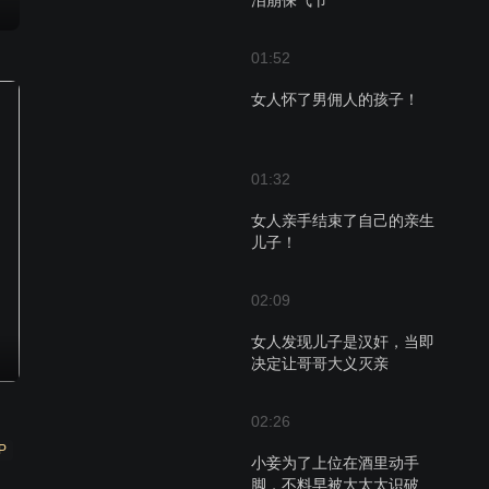
泪崩保气节
01:52
女人怀了男佣人的孩子！
01:32
女人亲手结束了自己的亲生
儿子！
02:09
女人发现儿子是汉奸，当即
决定让哥哥大义灭亲
02:26
P
小妾为了上位在酒里动手
脚，不料早被大太太识破