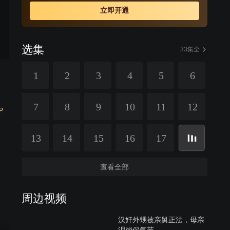
立即开通
选集
33集全
1
2
3
4
5
6
7
8
9
10
11
12
P
13
14
15
16
17
查看全部
周边视频
汉奸外甥被亲舅正法，母亲