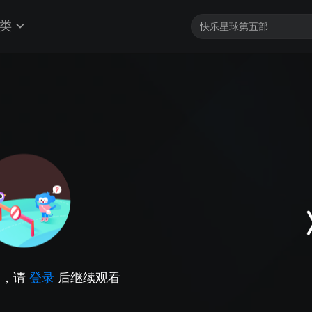
类
因，请
登录
后继续观看