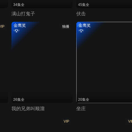
34集全
45集全
满山打鬼子
伏击
金鹰奖
金鹰奖
VIP
独播
26集全
20集全
我的兄弟叫顺溜
坐庄
VIP
VI