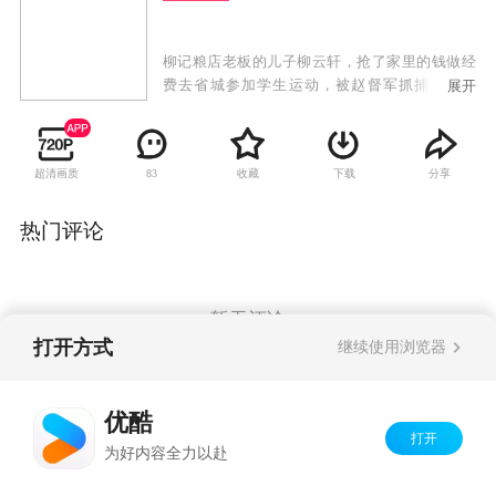
柳记粮店老板的儿子柳云轩，抢了家里的钱做经
费去省城参加学生运动，被赵督军抓捕。刑场
展开
上，柳镇土豪柳爷的大太太救下了柳云轩，赵督
军却趁机吞吃了柳爷买枪械的五千大洋。柳爷损
失了巨款，要拿柳家的人命相抵，柳云轩无奈去
超清画质
收藏
下载
分享
83
了柳家大院做家丁……
热门评论
暂无评论
打开方式
继续使用浏览器
Copyright©
2026
优酷 youku.com
版权所有
优酷
京ICP备06050721号-1
打开
为好内容全力以赴