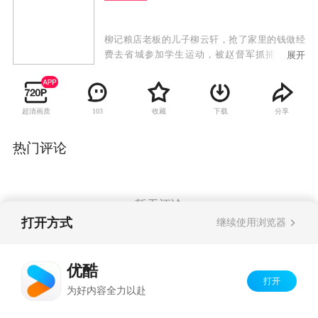
柳记粮店老板的儿子柳云轩，抢了家里的钱做经
费去省城参加学生运动，被赵督军抓捕。刑场
展开
上，柳镇土豪柳爷的大太太救下了柳云轩，赵督
军却趁机吞吃了柳爷买枪械的五千大洋。柳爷损
失了巨款，要拿柳家的人命相抵，柳云轩无奈去
超清画质
收藏
下载
分享
103
了柳家大院做家丁……
热门评论
暂无评论
打开方式
继续使用浏览器
Copyright©
2026
优酷 youku.com
版权所有
优酷
京ICP备06050721号-1
打开
为好内容全力以赴