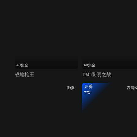
40集全
40集全
战地枪王
1945黎明之战
豆瓣
独播
高清
9.2分