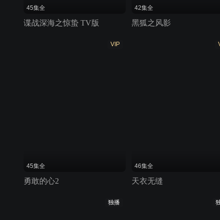
45集全
42集全
谍战深海之惊蛰 TV版
黑狐之风影
VIP
45集全
46集全
勇敢的心2
天衣无缝
独播