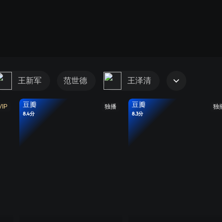
王新军
范世德
王泽清
豆瓣
豆瓣
VIP
独播
独
8.4分
8.3分