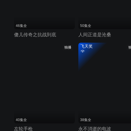
46集全
50集全
傻儿传奇之抗战到底
人间正道是沧桑
飞天奖
独播
40集全
38集全
左轮手枪
永不消逝的电波