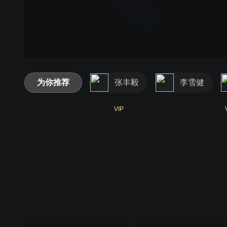
为你推荐
张丰毅
李雪健
VIP