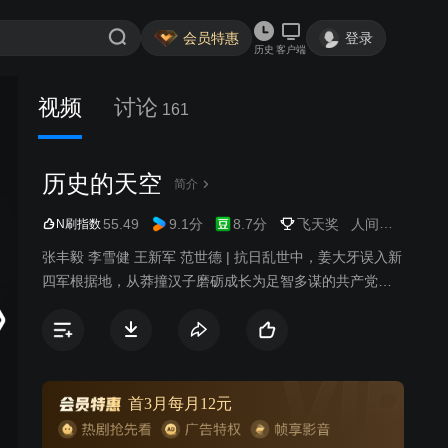
会员特惠
登录
历史
客户端
视频
讨论
161
历史的天空
简介
55.49
9.1分
8.7分
飞天奖
人间宝酷
战争
N刷指数
张丰毅 李雪健 王新军 范世德 | 抗日乱世中，姜大牙误入新
四军根据地，从莽撞汉子磨砺成长为足智多谋的共产党将
领。
首3月每月12元