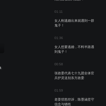
01:11
女人刚逃婚出来就遇到一群
鬼子！
01:36
女人想要逃婚，不料半路遇
到鬼子！
00:58
典
张政委代表七十九团全体官
兵护灵送别东方政委
01:59
老姜愤怒控诉，陈墨涵坚守
信念与牺牲