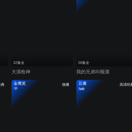
32集全
26集全
大漠枪神
我的兄弟叫顺溜
金鹰奖
豆瓣
经典
独播
高清经
7.6分