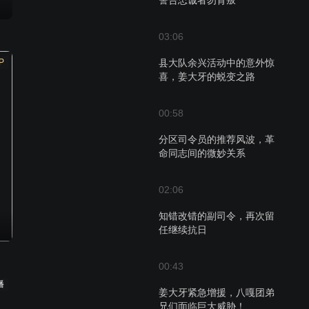
警告忠诚者勿背叛
03:06
P
县大队余兴活动中的意外惊
喜，姜大牙的蜕变之路
00:58
分区司令员的推荐风波，革
命同志间的微妙关系
02:06
知错改错的副司令，再次留
任继续抗日
00:43
播
姜大牙紧急增援，八嘎团弟
兄们面临巨大威胁！