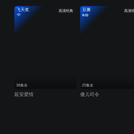
飞天奖
豆瓣
高清经典
高清
8.1分
38集全
25集全
延安爱情
傻儿司令