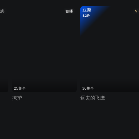
豆瓣
经典
独播
VI
8.2分
25集全
30集全
掩护
远去的飞鹰