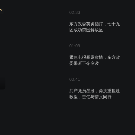
P
02:33
东方政委英勇指挥，七十九
团成功突围解放区
01:09
紧急电报暴露敌情，东方政
委果断下令突袭
00:41
共产党员墨涵，勇挑重担赴
救援，责任与情义同行
00:31
墨涵面临部队受阻危机，决
定亲自带队接应引争议