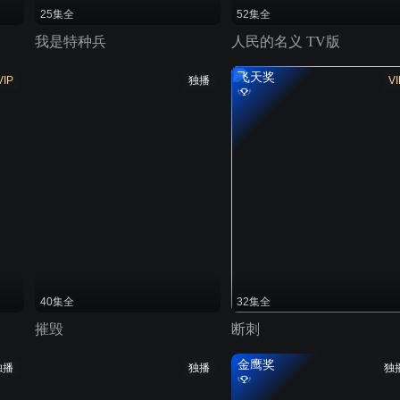
25集全
52集全
我是特种兵
人民的名义 TV版
飞天奖
VIP
独播
VI
40集全
32集全
摧毁
断刺
金鹰奖
独播
独播
独