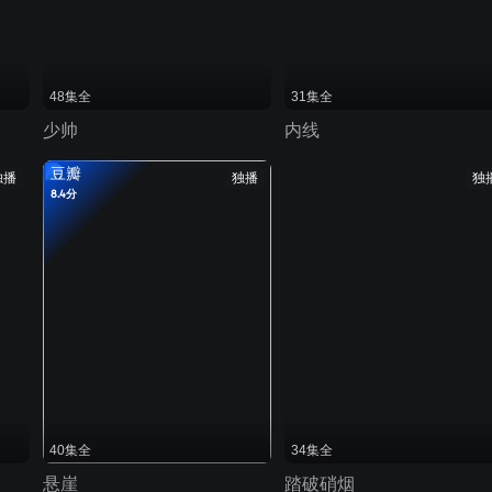
48集全
31集全
少帅
内线
豆瓣
独播
独播
独
8.4分
40集全
34集全
悬崖
踏破硝烟