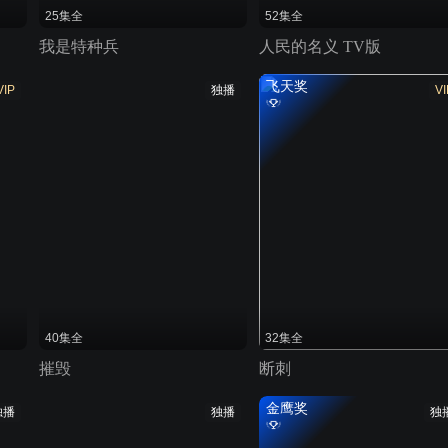
25集全
52集全
我是特种兵
人民的名义 TV版
飞天奖
VIP
独播
VI
40集全
32集全
摧毁
断刺
金鹰奖
独播
独播
独