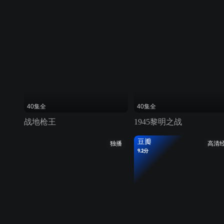
40集全
40集全
战地枪王
1945黎明之战
豆瓣
独播
高清
9.2分