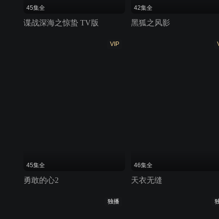
45集全
42集全
谍战深海之惊蛰 TV版
黑狐之风影
VIP
45集全
46集全
勇敢的心2
天衣无缝
独播