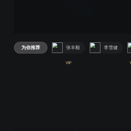
为你推荐
张丰毅
李雪健
VIP