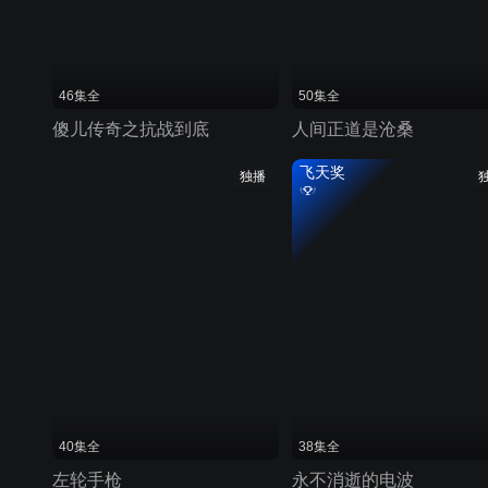
46集全
50集全
傻儿传奇之抗战到底
人间正道是沧桑
飞天奖
独播
40集全
38集全
左轮手枪
永不消逝的电波