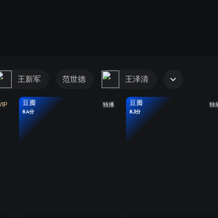
王新军
范世德
王泽清
豆瓣
豆瓣
VIP
独播
独
8.4分
8.3分