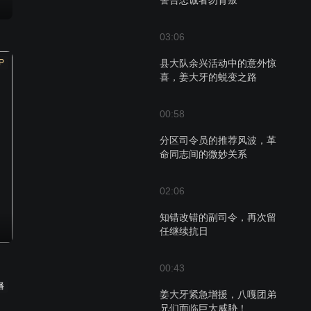
警告忠诚者勿背叛
03:06
P
县大队余兴活动中的意外惊
喜，姜大牙的蜕变之路
00:58
分区司令员的推荐风波，革
命同志间的微妙关系
02:06
知错改错的副司令，再次留
任继续抗日
00:43
播
姜大牙紧急增援，八嘎团弟
兄们面临巨大威胁！