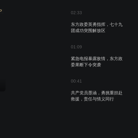
P
02:33
东方政委英勇指挥，七十九
团成功突围解放区
01:09
紧急电报暴露敌情，东方政
委果断下令突袭
00:41
共产党员墨涵，勇挑重担赴
救援，责任与情义同行
00:31
墨涵面临部队受阻危机，决
定亲自带队接应引争议