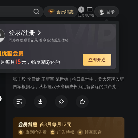
会员特惠
登录
历史
客户端
登录/注册
视频
讨论
125
同步多端观看记录 尊享高清观影体验
历史的天空
简介
立即开通
15
月每月
元，畅享精彩内容
55.49
9.1分
8.7分
飞天奖
人间宝酷
战争
N刷指数
张丰毅 李雪健 王新军 范世德 | 抗日乱世中，姜大牙误入新
四军根据地，从莽撞汉子磨砺成长为足智多谋的共产党将
领。
首3月每月12元