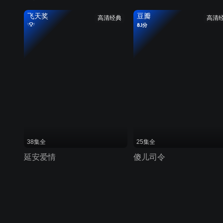
飞天奖
豆瓣
高清经典
高清
8.1分
38集全
25集全
延安爱情
傻儿司令