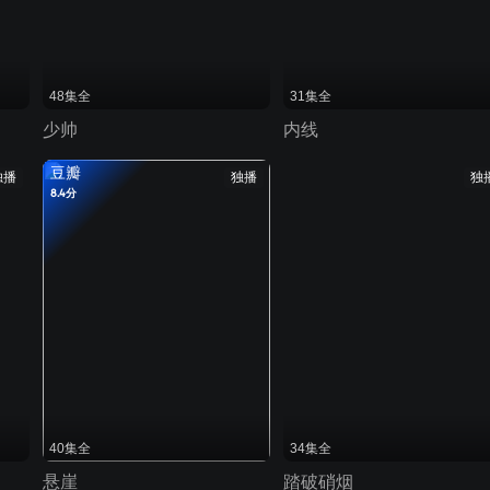
48集全
31集全
少帅
内线
豆瓣
独播
独播
独
8.4分
40集全
34集全
悬崖
踏破硝烟