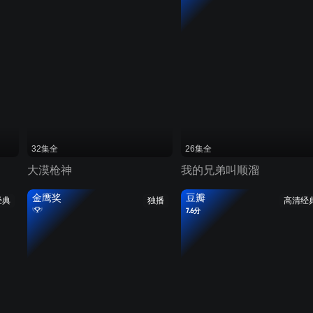
32集全
26集全
大漠枪神
我的兄弟叫顺溜
金鹰奖
豆瓣
经典
独播
高清经
7.6分