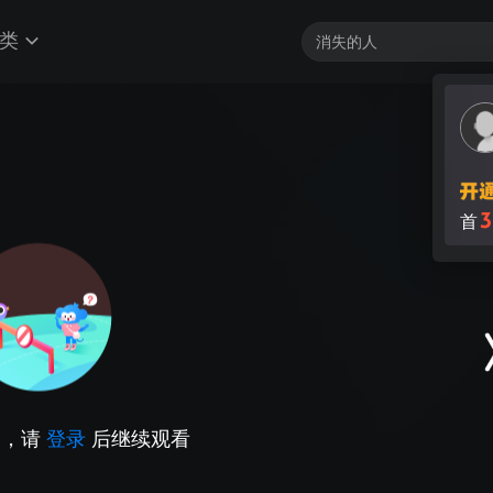
类
3
首
因，请
登录
后继续观看