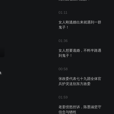
01:11
女人刚逃婚出来就遇到一群
鬼子！
01:36
女人想要逃婚，不料半路遇
到鬼子！
00:58
典
张政委代表七十九团全体官
兵护灵送别东方政委
01:59
老姜愤怒控诉，陈墨涵坚守
信念与牺牲