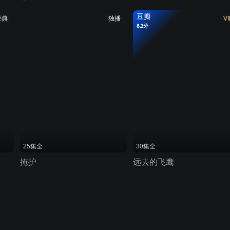
豆瓣
经典
独播
VI
8.2分
25集全
30集全
掩护
远去的飞鹰