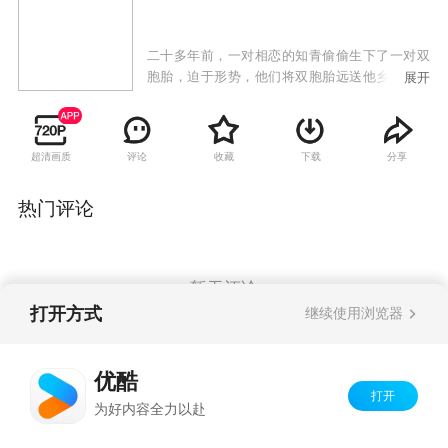
二十多年前，一对相恋的知青偷偷生下了一对双
胞胎，迫于形势，他们将双胞胎远送他乡。二十
展开
多年后，生长在潖江村的弟弟张向泉，在村里招
商征地的索赔过程中，发现了自己不一样的身
世。他来到了北江市，他一边索要征地款，一边
超清画质
评论
收藏
下载
分享
寻找自己的亲生父母。在北江市化工集团副总雅
芬的诱惑下，他冒名顶替成了北江化工集团公司
总经理，也成了雅芬干不法勾当的替罪羊。哥哥
热门评论
赵引泉在城市长大，年纪轻轻便当上了北江市化
工集团公司的总经理。他在建潖江废物填埋场的
过程中，多次被人误会成另一个人。他发现了自
己身世的可疑之处，于是也开始了自己的寻亲之
暂无评论
路。他被雅芬设计受伤“失忆”后，在巧秀的帮助
打开方式
继续使用浏览器
下来到潖江村，随着他的到来，一段封存了近三
十年的爱情故事又慢慢浮出了水面。
Copyright©
2026
优酷 youku.com
版权所有
优酷
京ICP备06050721号-1
打开
为好内容全力以赴