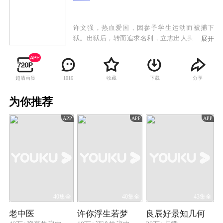
许文强，热血爱国，因参予学生运动而被捕下
狱。出狱后，转而追求名利，立志出人头地。一
展开
次许文强因巧合被卷入一黑帮火并，后被头目邀
请加入，也因此结识了在贫民区长大的丁力。两
人结成好友，并同在黑道中闯出名堂。之后又因
超清画质
收藏
下载
分享
1016
缘际会，认识了叱咤上海黑白两道的冯敬尧之女
冯程程。后加盟冯敬尧的集团，成为黑道中炙手
为你推荐
可热的人物。另一方面，冯程程对许文强一见倾
心，但许文强恐负累佳人，虽深爱却未表露。双
APP
APP
APP
方的保留，不只令两人遗憾终身，同时更引出二
人与丁力之间的一段错综复杂而又刻骨铭心的三
角恋情。
40集全
40集全
43集全
老中医
许你浮生若梦
良辰好景知几何