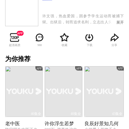
许文强，热血爱国，因参予学生运动而被捕下
狱。出狱后，转而追求名利，立志出人头地。一
展开
次许文强因巧合被卷入一黑帮火并，后被头目邀
请加入，也因此结识了在贫民区长大的丁力。两
人结成好友，并同在黑道中闯出名堂。之后又因
超清画质
收藏
下载
分享
988
缘际会，认识了叱咤上海黑白两道的冯敬尧之女
冯程程。后加盟冯敬尧的集团，成为黑道中炙手
为你推荐
可热的人物。另一方面，冯程程对许文强一见倾
心，但许文强恐负累佳人，虽深爱却未表露。双
APP
APP
APP
方的保留，不只令两人遗憾终身，同时更引出二
人与丁力之间的一段错综复杂而又刻骨铭心的三
角恋情。
40集全
40集全
43集全
老中医
许你浮生若梦
良辰好景知几何