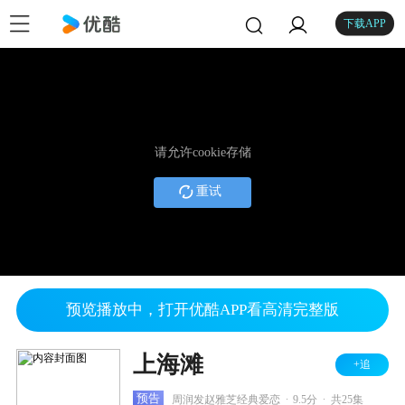
下载APP
请允许cookie存储
重试
预览播放中，打开优酷APP看高清完整版
上海滩
+追
.
.
预告
周润发赵雅芝经典爱恋
9.5分
共25集