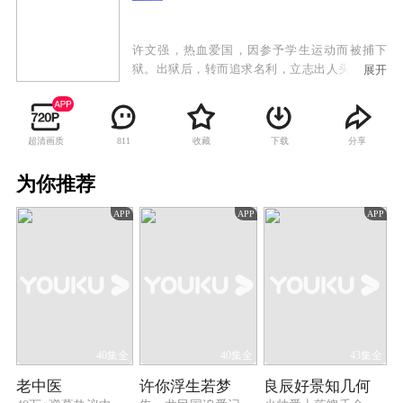
许文强，热血爱国，因参予学生运动而被捕下
狱。出狱后，转而追求名利，立志出人头地。一
展开
次许文强因巧合被卷入一黑帮火并，后被头目邀
请加入，也因此结识了在贫民区长大的丁力。两
人结成好友，并同在黑道中闯出名堂。之后又因
超清画质
收藏
下载
分享
811
缘际会，认识了叱咤上海黑白两道的冯敬尧之女
冯程程。后加盟冯敬尧的集团，成为黑道中炙手
为你推荐
可热的人物。另一方面，冯程程对许文强一见倾
心，但许文强恐负累佳人，虽深爱却未表露。双
APP
APP
APP
方的保留，不只令两人遗憾终身，同时更引出二
人与丁力之间的一段错综复杂而又刻骨铭心的三
角恋情。
40集全
40集全
43集全
老中医
许你浮生若梦
良辰好景知几何