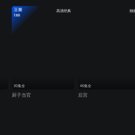
豆瓣
高清经典
独
7.3分
30集全
46集全
厨子当官
后宫