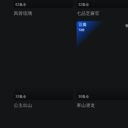
62集全
32集全
凤骨琉璃
七品芝麻官
豆瓣
7.2分
33集全
30集全
公主出山
寒山潜龙