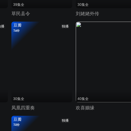
39集全
30集全
草民县令
刘姥姥外传
豆瓣
独播
独播
7.6分
30集全
40集全
凤凰四重奏
欢喜姻缘
豆瓣
独播
7.0分