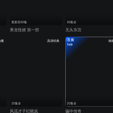
更新至60集
30集全
乘龙怪婿 第一部
无头东宫
豆瓣
独播
高清经典
独
7.4分
25集全
20集全
风流才子纪晓岚
骗中传奇