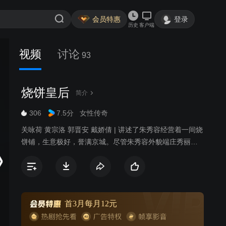
会员特惠
登录
历史
客户端
视频
讨论
93
烧饼皇后
简介
306
7.5分
女性传奇
关咏荷 黄宗洛 郭晋安 戴娇倩 | 讲述了朱秀容经营着一间烧
饼铺，生意极好，誉满京城。尽管朱秀容外貌端庄秀丽，
个性又热情开朗，但家中有一个十分难缠的瞎母，导致上
门提亲的人屡屡被吓跑。于是，年近三十的朱秀容至今孤
身一人，待字闺中。 萧璃贵为皇后是高高在上的一国之
母，然而却三年未见夫君，只因为皇帝沉迷于木工活中，
无心管理朝政，更无心顾及妻子。两个个性和身份都迥然
首3月每月12元
不同的女子，却因为极为相似的容貌而被命运联系到了一