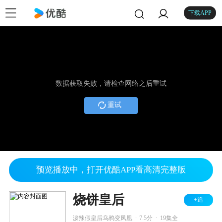
下载APP
数据获取失败，请检查网络之后重试
重试
预览播放中，打开优酷APP看高清完整版
烧饼皇后
+追
.
.
泼辣假皇后乌鸦变凤凰
7.5分
19集全