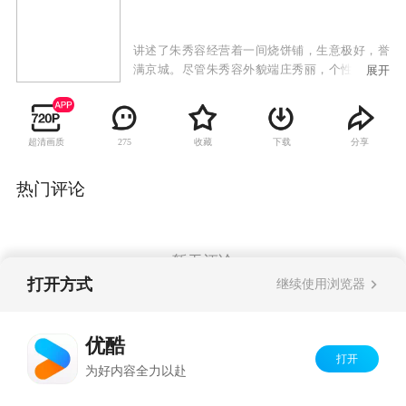
讲述了朱秀容经营着一间烧饼铺，生意极好，誉
满京城。尽管朱秀容外貌端庄秀丽，个性又热情
展开
开朗，但家中有一个十分难缠的瞎母，导致上门
提亲的人屡屡被吓跑。于是，年近三十的朱秀容
至今孤身一人，待字闺中。 萧璃贵为皇后是高高
超清画质
收藏
下载
分享
275
在上的一国之母，然而却三年未见夫君，只因为
皇帝沉迷于木工活中，无心管理朝政，更无心顾
及妻子。两个个性和身份都迥然不同的女子，却
热门评论
因为极为相似的容貌而被命运联系到了一起，大
大咧咧的朱秀容误打误撞进了宫，而温婉可人的
萧璃则遭到了丞相之妹梁凤的追杀，躲进了烧饼
铺，两个人的人生就此逆转。
暂无评论
打开方式
继续使用浏览器
Copyright©
2026
优酷 youku.com
版权所有
优酷
京ICP备06050721号-1
打开
为好内容全力以赴