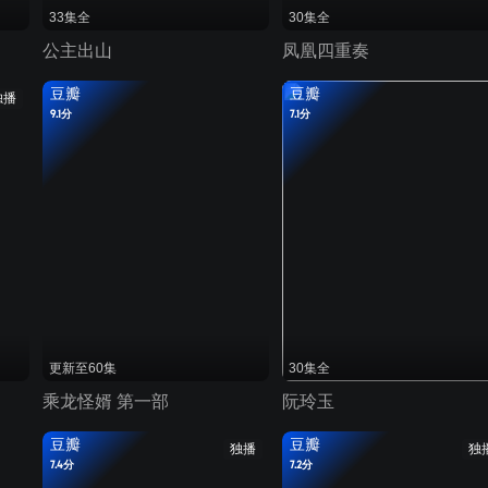
33集全
30集全
公主出山
凤凰四重奏
豆瓣
豆瓣
独播
9.1分
7.1分
更新至60集
30集全
乘龙怪婿 第一部
阮玲玉
豆瓣
豆瓣
独播
独
7.4分
7.2分