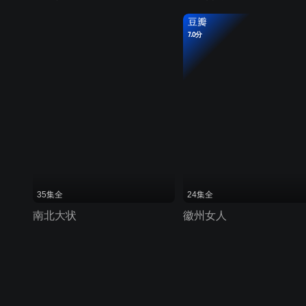
豆瓣
7.0分
35集全
24集全
南北大状
徽州女人