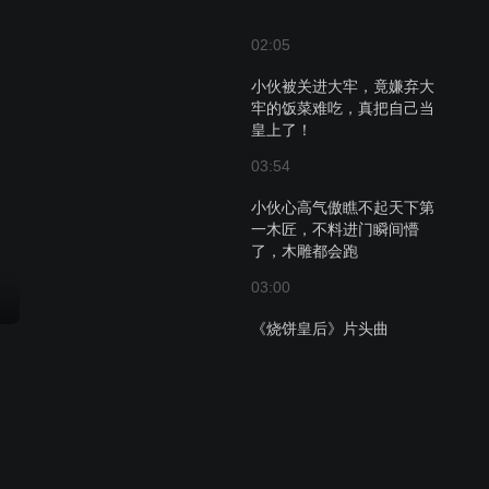
02:05
小伙被关进大牢，竟嫌弃大
牢的饭菜难吃，真把自己当
皇上了！
03:54
小伙心高气傲瞧不起天下第
一木匠，不料进门瞬间懵
了，木雕都会跑
03:00
《烧饼皇后》片头曲
01:57
驯夫小分队！辣目洋子爆笑
出击