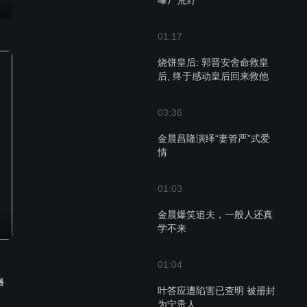
曝尸荒野
01:17
烧饼皇后: 郭晋安舍命救皇
后, 终于感动皇后回来救他
03:38
金晨昌隆演绎“妻管严”式爱
情
01:03
金晨爆笑追夫，一般人还真
学不来
01:04
播
叶答应遭陷害已查明 被册封
为宁贵人