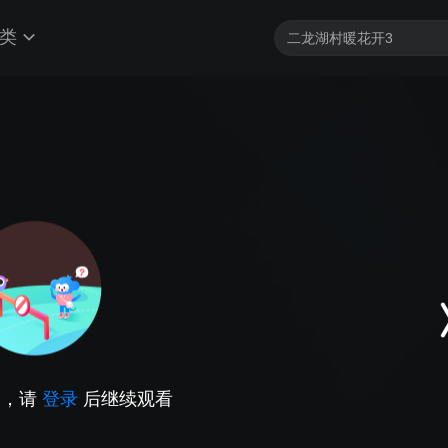
类
因，请
登录
后继续观看