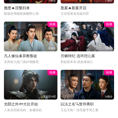
24集全
17集全
翘楚🔥涅槃归来
悬案🔥新案开启
陈都灵周翊然掀翻野心局
王传君黄觉高能对弈
独播
独播
30集全
29集全
凡人修仙🩸异教叛徒
月鳞绮纪·连环挖心案
吴师叔大战门派奸细惨死
群妖剧本杀 画皮难画心
独播
独播
更新至34话
34集全
光阴之外🐟大比开始
以法之名🔍暂停离职
人鱼岛四座岛屿，各藏杀机
又怂又刚！洪亮接手死亡案