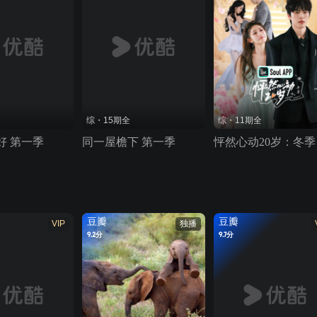
综・15期全
综・11期全
好 第一季
同一屋檐下 第一季
怦然心动20岁：冬季
豆瓣
豆瓣
VIP
独播
9.2分
9.7分