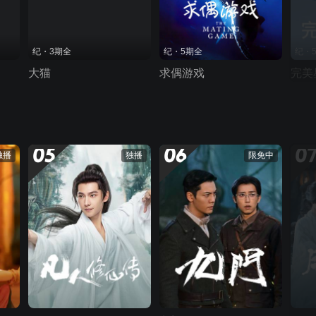
纪・3期全
纪・5期全
纪・
大猫
求偶游戏
完美
05
06
0
独播
独播
限免中