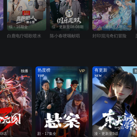
综・16期全
综・更新至08-08期
少儿・更新至2期
白鹿电疗唱歌喷水
陈小春哽咽献唱
封印混沌奇幻冒险
热度榜
有更新
独播
VIP
TOP
NEW
89话
剧・17集全
漫・更新至5话