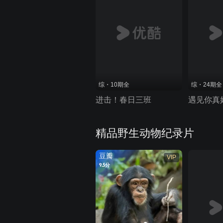
综・10期全
综・24期全
进击！春日三班
遇见你真
精品野生动物纪录片
豆瓣
VIP
9.5分