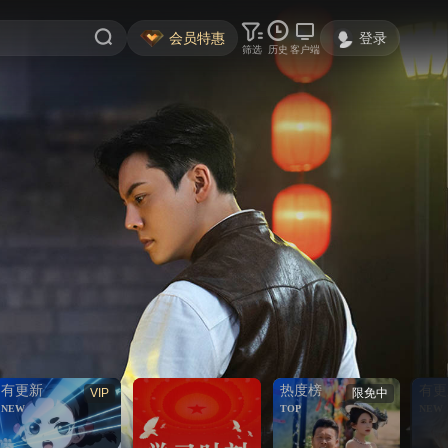
会员特惠
登录
筛选
历史
客户端
有更新
热度榜
有更
VIP
限免中
NEW
TOP
NEW