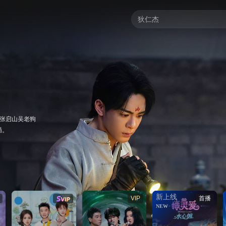
，张启山吴老狗
局。
新上线
VIP
首播
NEW