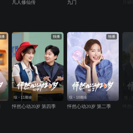
凡人修仙传
九门
月鳞
独播
独播
独播
综・11期全
综・10期全
综・
季
怦然心动20岁 第四季
怦然心动20岁 第二季
怦然