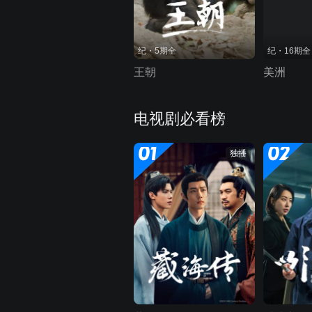
纪・5期全
纪・16期全
王朝
美洲
电视剧必看榜
01
02
独播