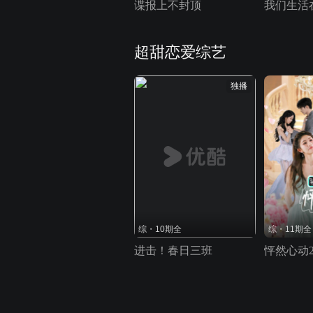
谍报上不封顶
我们生活
超甜恋爱综艺
独播
综・10期全
综・11期全
进击！春日三班
怦然心动