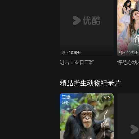
综・10期全
综・11期全
进击！春日三班
怦然心动
精品野生动物纪录片
豆瓣
VIP
9.5分