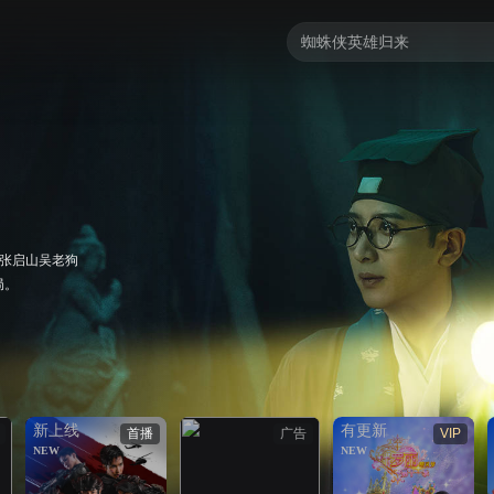
，张启山吴老狗
局。
新上线
有更新
首播
广告
VIP
NEW
NEW