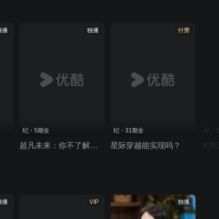
独播
独播
付费
纪・5期全
纪・31期全
纪・
超凡未来：你不了解的中国科学故事
星际穿越能实现吗？
太阳
独播
VIP
独播