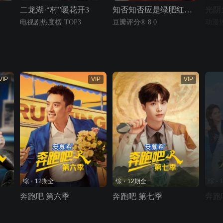
二龙湖·“村”暖花开3
知否知否应是绿肥红瘦 TV版
光阴
电视剧热度榜·TOP3
豆瓣评分® 8.0
动漫热
VIP
VIP
VIP
综・12期全
综・12期全
综・
奔跑吧 第六季
奔跑吧 第七季
奔跑