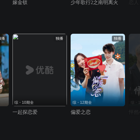
嫁金钗
少年歌行2之南明离火
恋人
独播
独播
独播
综・10期全
综・12期全
综・
一起探恋爱
偏爱之恋
怦然