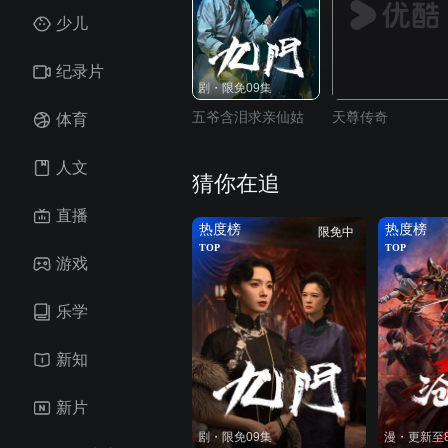
少儿
纪录片
剧・限免09集
五爷含泪求亲仙姑
天尊传奇
体育
人文
猜你在追
直播
热度榜
热度榜
限免中
TOP
TOP
游戏
乐学
新知
新片
剧・限免09集
漫・更新至