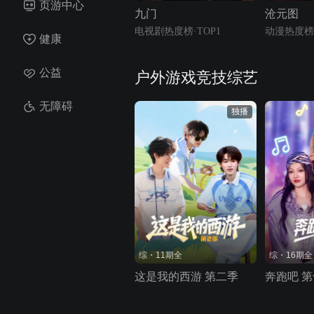
页游中心
九门
沧元图
电视剧热度榜·TOP1
动漫热度榜·
健康
公益
户外游戏竞技综艺
无障碍
独播
综・11期全
综・16期全
这是我的西游 第二季
奔跑吧 