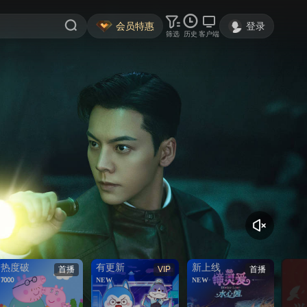
会员特惠
登录
筛选
历史
客户端
热度破
有更新
新上线
首播
VIP
首播
7000
NEW
NEW