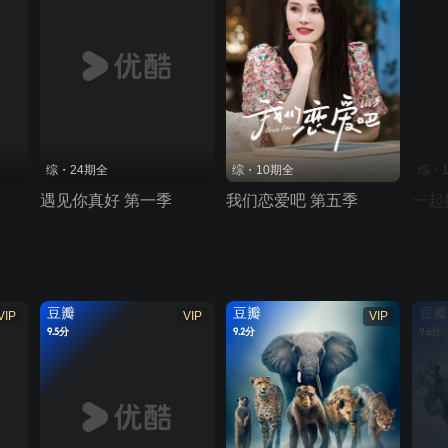
综・24期全
综・10期全
综・
遇见你真好 第一季
我们恋爱吧 第五季
一起
豆瓣
豆瓣
豆瓣
VIP
VIP
VIP
9.5分
9.2分
9.6分