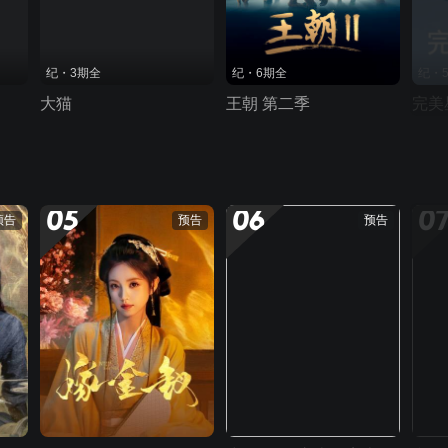
纪・3期全
纪・6期全
纪・
大猫
王朝 第二季
完美
05
06
0
预告
预告
预告