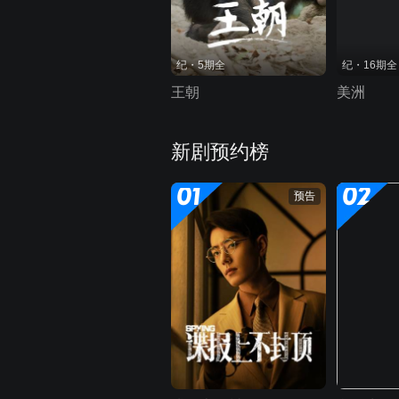
纪・5期全
纪・16期全
王朝
美洲
新剧预约榜
01
02
预告