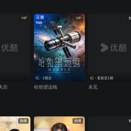
豆瓣
VIP
VIP
9.0分
纪・2期全
纪・更新至1期
失后
哈勃望远镜
未见
独播
独播