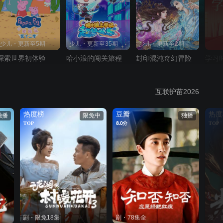
少儿・更新至5期
少儿・更新至35期
少儿・更新至2期
探索世界初体验
哈小浪的闯关旅程
封印混沌奇幻冒险
学习
互联护苗2026
热度榜
豆瓣
热度
独播
限免中
独播
TOP
8.0分
TOP
剧・限免18集
剧・78集全
漫・