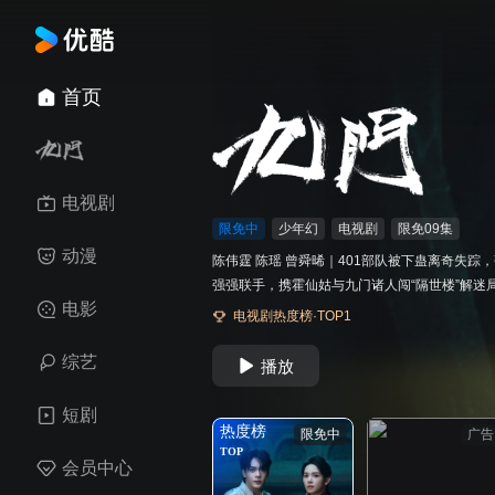
首页
电视剧
限免中
少年幻
电视剧
限免09集
动漫
陈伟霆 陈瑶 曾舜晞｜401部队被下蛊离奇失踪
强强联手，携霍仙姑与九门诸人闯“隔世楼”解迷
电影
电视剧热度榜·TOP1
综艺
播放
短剧
热度榜
限免中
广告
TOP
会员中心