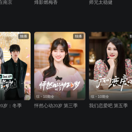
在南京
烽影燃梅香
师兄太稳健
独播
独播
综・10期全
综・10期全
20岁：冬季
怦然心动20岁 第三季
我们恋爱吧 第五季