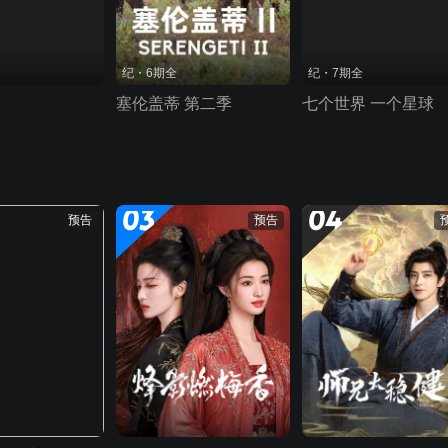
纪・6期全
纪・7期全
塞伦盖蒂 第二季
七个世界 一个星球
03
04
预告
预告