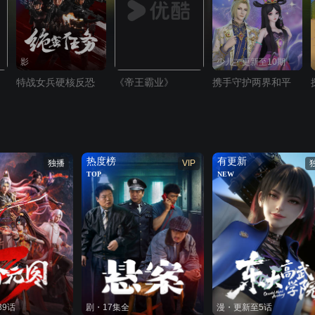
影
少儿・更新至10期
特战女兵硬核反恐
《帝王霸业》
携手守护两界和平
热度榜
有更新
独播
VIP
TOP
NEW
89话
剧・17集全
漫・更新至5话