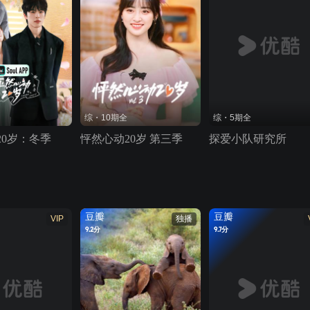
综・10期全
综・5期全
20岁：冬季
怦然心动20岁 第三季
探爱小队研究所
豆瓣
豆瓣
VIP
独播
9.2分
9.7分