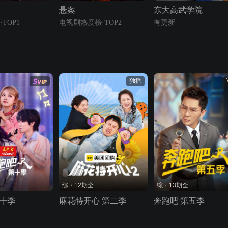
悬案
东大高武学院
TOP1
电视剧热度榜·TOP2
有更新
独播
综・12期全
综・13期全
第十季
麻花特开心 第二季
奔跑吧 第五季