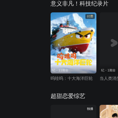
意义非凡！科技纪录片
付费
纪・11期全
纪・1期全
呜哇呜：十大海洋巨轮
当人类消
超甜恋爱综艺
独播