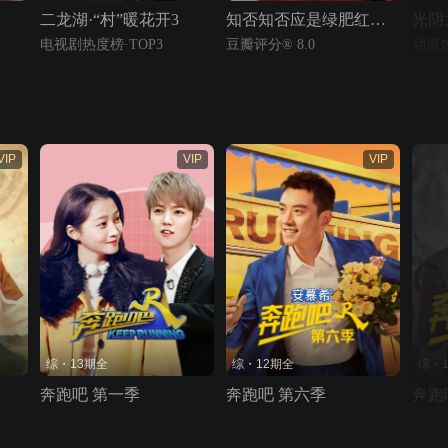
二龙湖·“村”暖花开3
知否知否应是绿肥红瘦 TV版
光阴
电视剧热度榜·TOP3
豆瓣评分® 8.0
动漫热
VIP
VIP
VIP
综・13期全
综・12期全
综・
奔跑吧 第一季
奔跑吧 第六季
奔跑