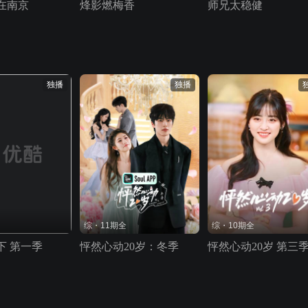
在南京
烽影燃梅香
师兄太稳健
独播
独播
综・11期全
综・10期全
下 第一季
怦然心动20岁：冬季
怦然心动20岁 第三