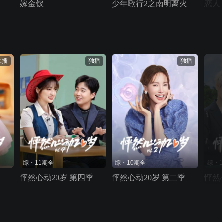
嫁金钗
少年歌行2之南明离火
恋人
独播
独播
独播
综・11期全
综・10期全
综・
季
怦然心动20岁 第四季
怦然心动20岁 第二季
怦然