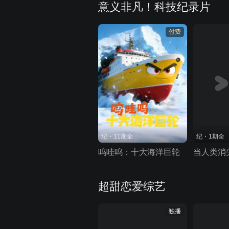
意义非凡！科技纪录片
付费
纪・11期全
纪・1期全
呜哇呜：十大海洋巨轮
当人类消
超甜恋爱综艺
独播