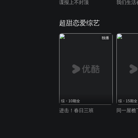
谍报上不封顶
我们生活
超甜恋爱综艺
独播
综・10期全
综・15期全
进击！春日三班
同一屋檐