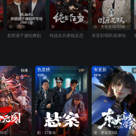
综・7期全
影
综・更新至08-02期
老郭请于谦拍爽剧
特战女兵硬核反恐
宋亚轩唱民谣律动
热度榜
有更新
独播
VIP
TOP
NEW
89话
剧・17集全
漫・更新至5话