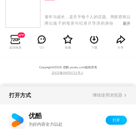
童年与成长，是关乎每个人的话题。周轶君将以
两位孩子的母亲与纪录片导演的身份，走进日
展开
本、芬兰、印度、英国、以色列等国家的课堂、
校园、家庭，与不同文化背景的学生、老师和家
长切身交流，最后回到中国，探寻中国人自己对
超清画质
收藏
下载
分享
553
于成长的认知与追求。回到童年，遇见他乡的另
一个你。
Copyright©
2026
优酷 youku.com
版权所有
京ICP备06050721号-1
打开方式
继续使用浏览器
优酷
打开
为好内容全力以赴