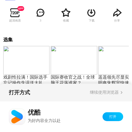
超清画质
收藏
下载
分享
3
选集
01:38
02:07
戏剧性拉满！国际选手
国际赛收官之战！全球
遥遥领先尽显实
忘记操作失误送大礼全
脑王花落谁家？
明鑫朱辉宇快速
2026-04-03
2026-04-03
2026-04-03
场傻眼
场惊呆
打开方式
继续使用浏览器
Copyright©
2026
优酷 youku.com
版权所有
优酷
京ICP备06050721号-1
打开
为好内容全力以赴