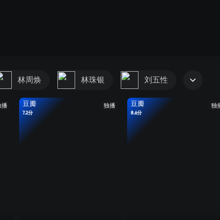
林周焕
林珠银
刘五性
豆瓣
豆瓣
独播
独播
独
7.2分
8.6分