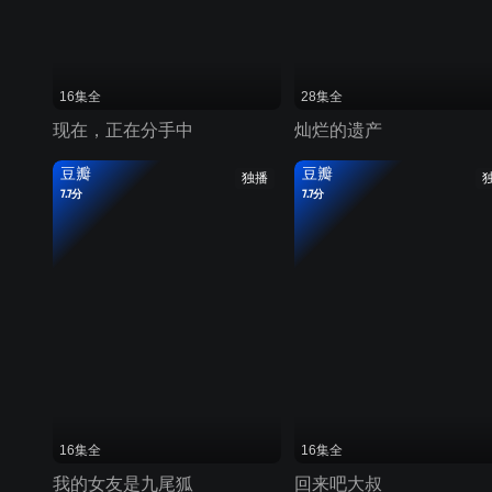
16集全
28集全
现在，正在分手中
灿烂的遗产
豆瓣
豆瓣
独播
7.7分
7.7分
16集全
16集全
我的女友是九尾狐
回来吧大叔