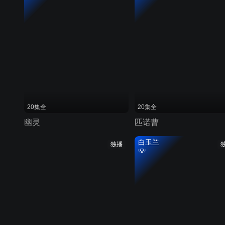
20集全
20集全
幽灵
匹诺曹
白玉兰
独播