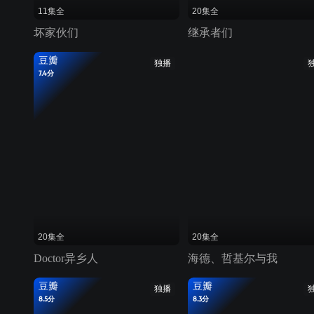
11集全
20集全
坏家伙们
继承者们
豆瓣
独播
7.4分
20集全
20集全
Doctor异乡人
海德、哲基尔与我
豆瓣
豆瓣
独播
8.5分
8.3分