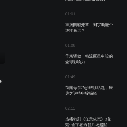
01:01
重病阴霾笼罩，刘宗顺能否
逆转命运？
01:08
母亲骄傲！韩流巨星申唆的
全球影响力！
01:49
播
荷露母亲巧妙转移话题，庆
典之谜待申骏揭晓
02:11
热播韩剧《任意依恋》3花
絮~金宇彬秀智片场超默