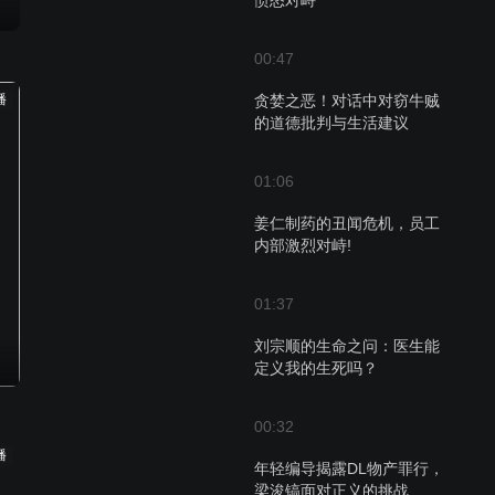
愤怒对峙
00:47
播
贪婪之恶！对话中对窃牛贼
的道德批判与生活建议
01:06
姜仁制药的丑闻危机，员工
内部激烈对峙!
01:37
刘宗顺的生命之问：医生能
定义我的生死吗？
00:32
播
年轻编导揭露DL物产罪行，
梁浚镐面对正义的挑战