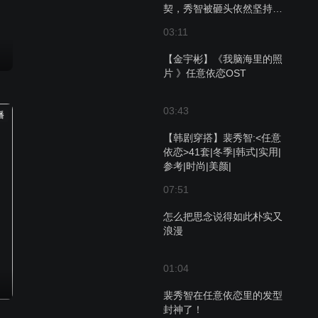
契，秀智被砸头依然坚持拍
戏
03:11
【金宇彬】《我脑海里的照
片 》任意依恋OST
03:43
播
【韩剧穿搭】裴秀智:<任意
依恋>41套|冬季|韩式|实用|
参考|时尚|美颜|
07:51
怎么把思念说得如此朴实又
浪漫
01:04
裴秀智在任意依恋里的发型
封神了！