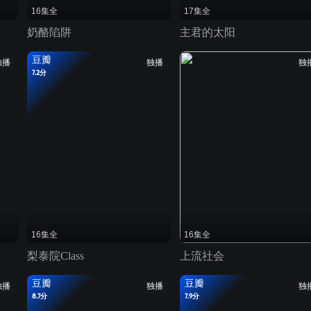
16集全
17集全
奶酪陷阱
主君的太阳
豆瓣
独播
独播
独
7.2分
16集全
16集全
梨泰院Class
上流社会
豆瓣
豆瓣
独播
独播
独
8.7分
7.9分