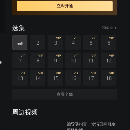
立即开通
选集
20集全
VIP
VIP
VIP
VIP
2
3
4
5
6
VIP
VIP
VIP
VIP
VIP
VIP
7
8
9
10
11
12
播
VIP
VIP
VIP
VIP
VIP
VIP
13
14
15
16
17
18
查看全部
周边视频
编导受指责，贪污丑闻引发