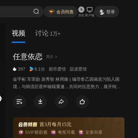
会员特惠
登录
历史
客户端
视频
讨论
1万+
任意依恋
简介
397
8.1分
都市爱情
甜虐爱情
金宇彬 车荣勋 裴秀智 林周焕 | 编导鲁乙因揭贪污陷入困
境，与韩流巨星申晙暎重逢，共同对抗恶势力，展开纯美
恋情。
首3月每月15元