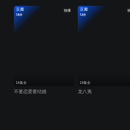
豆瓣
豆瓣
独播
7.8分
7.2分
16集全
18集全
不要恋爱要结婚
龙八夷