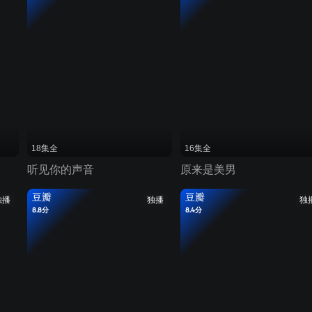
18集全
16集全
听见你的声音
原来是美男
豆瓣
豆瓣
独播
独播
独
8.8分
8.4分