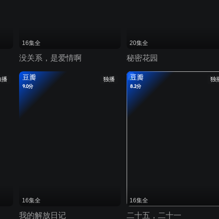
16集全
20集全
没关系，是爱情啊
秘密花园
豆瓣
豆瓣
独播
独播
独
9.0分
8.2分
16集全
16集全
我的解放日记
二十五，二十一